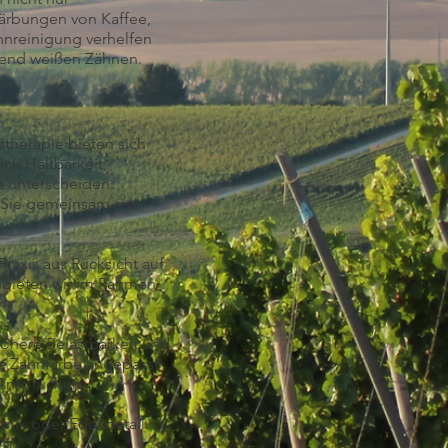
ärbungen von Kaffee,
hnreinigung verhelfen
lend weißen Zähnen.
therapie bieten sich
ich Haltbarkeit,
e unterscheiden.
n Sie gemeinsam mit
raxis aus Rücksicht auf
 bieten wir im Rahmen
n.
öhere Belastbarkeit und
lle Zahnfarbe angepasst
Ansprüchen.
ramik oder Edelmetall.