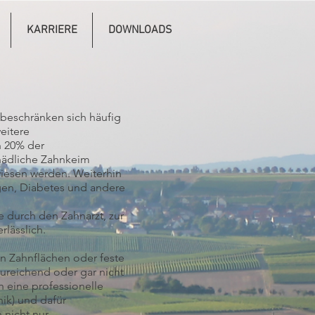
KARRIERE
DOWNLOADS
beschränken sich häufig
eitere
n 20% der
hädliche Zahnkeim
iesen werden. Weiterhin
gen, Diabetes und andere
e durch den Zahnarzt, zur
lässlich.
en Zahnflächen oder feste
ureichend oder gar nicht
h eine professionelle
ik) und dafür
 nicht nur