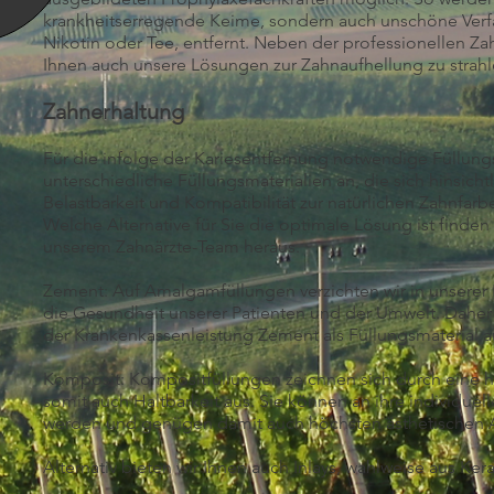
krankheitserregende Keime, sondern auch unschöne Verf
Nikotin oder Tee, entfernt. Neben der professionellen Za
Ihnen auch unsere Lösungen zur Zahnaufhellung zu strah
Zahnerhaltung
Für die infolge der Kariesentfernung notwendige Füllungs
unterschiedliche Füllungsmaterialien an, die sich hinsichtl
Belastbarkeit und Kompatibilität zur natürlichen Zahnfarb
Welche Alternative für Sie die optimale Lösung ist finde
unserem Zahnärzte-Team heraus.
Zement: Auf Amalgamfüllungen verzichten wir in unserer P
die Gesundheit unserer Patienten und der Umwelt. Daher
der Krankenkassenleistung Zement als Füllungsmaterial a
Komposit: Kompositfüllungen zeichnen sich durch eine h
somit auch Haltbarkeit aus. Sie können an ihre individue
werden und genügen damit auch höchsten ästhetischen 
Alternativ bieten wir Ihnen auch Inlays, wahlweise aus Ke