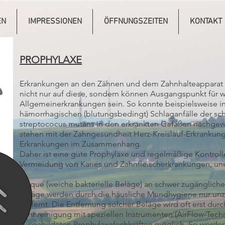
EN
IMPRESSIONEN
ÖFFNUNGSZEITEN
KONTAKT
PROPHYLAXE
Erkrankungen an den Zähnen und dem Zahnhalteapparat 
nicht nur auf diese, sondern können Ausgangspunkt für w
Allgemeinerkrankungen sein. So konnte beispielsweise i
hämorrhagischen (blutungsbedingt) Schlaganfälle der sc
streptococus mutans in den erkrankten Gefäßen nachgew
stehen mit der Zahngesundheit Herz-Kreislauf-Erkrankun
Erkrankungen im Zusammenhang.
Daher ist eine gute Prophylaxe und regelmäßige Kontroll
Vermeidung von Karies und Zahnfleischerkrankungen, uner
Plaque (weiche bakterielle Beläge) an schwer zugänglich
Beläge werden durch die häusliche Mundhygiene nur unz
entfernt. Die Entfernung solcher Beläge wird oft erst durc
Zahnreinigung mit speziellen Instrumenten (AirFlow-Techn
ausgebildeten Prophylaxefachkräften möglich. So werden