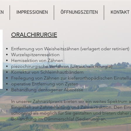
EN
IMPRESSIONEN
ÖFFNUNGSZEITEN
KONTAKT
ORALCHIRURGIE
Entfernung von Weisheitszähnen (verlagert oder retiniert)
Wurzelspitzenresektion
Hemisektion von Zähnen
piezochirurgische Verfahren (Ultraschallchirurgie)
Korrektur von Schleimhautbändern
Freilegung von Zähnen zur kieferorthopädischen Einstell
operative Entfernung von Zysten
Behandlung dentogener Abszesse
In unserer Zahnarztpraxis bieten wir ein weites Spektrum 
Eingriffen zur Zahnerhaltung und Zahnextraktion. Den Ein
schonend als möglich für Sie gestalten und bieten daher
Behandlung im Dämmerschlaf (Sedierung) an.