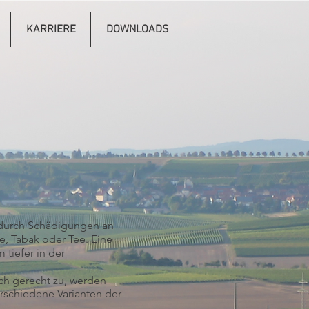
KARRIERE
DOWNLOADS
durch Schädigungen an
, Tabak oder Tee. Eine
 tiefer in der
h gerecht zu, werden
erschiedene Varianten der