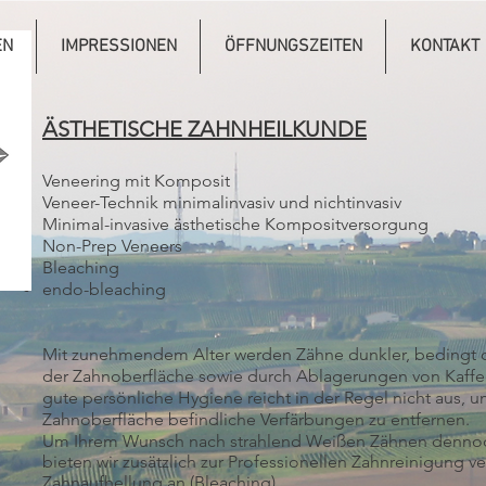
EN
IMPRESSIONEN
ÖFFNUNGSZEITEN
KONTAKT
ÄSTHETISCHE ZAHNHEILKUNDE
Veneering mit Komposit
Veneer-Technik minimalinvasiv und nichtinvasiv
Minimal-invasive ästhetische Kompositversorgung
Non-Prep Veneers
Bleaching
endo-bleaching
Mit zunehmendem Alter werden Zähne dunkler, bedingt 
der Zahnoberfläche sowie durch Ablagerungen von Kaffee
gute persönliche Hygiene reicht in der Regel nicht aus, um
Zahnoberfläche befindliche Verfärbungen zu entfernen.
Um Ihrem Wunsch nach strahlend Weißen Zähnen dennoc
bieten wir zusätzlich zur Professionellen Zahnreinigung v
Zahnaufhellung an (Bleaching).