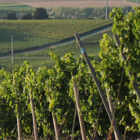
e eine individuelle
geben. Diese wird über
ndhabung klärt Sie
agen zu dieser
hen Sie uns an.
narztpraxis können höher
det werden. So wird der
SUM
SCHUTZ