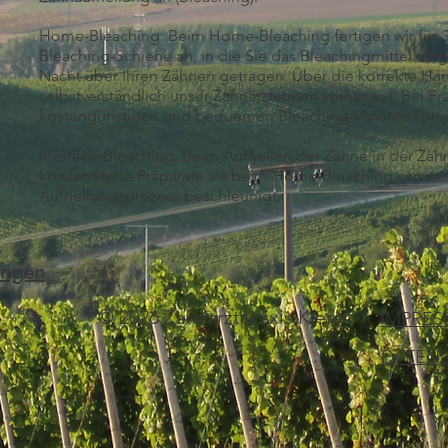
Home-Bleaching: Beim Home-Bleaching fertigen wir für Si
Bleaching-Schiene an, in die Sie das Bleachingmittel ein
Nacht über Ihren Zähnen getragen. Über die korrekte Ha
selbstverständlich unser Zahnärzteteam vorher auf. Bei Fr
kostengünstigen und bequemen Bleaching-Variante sprec
In-office-Bleaching: Beim Aufhellen der Zähne in der Zah
konzentrierte Präparate als beim Home-Bleaching verwen
Aufhellungsprozess beschleunigt.
ungen
© 2026 Zahnarztpraxis Kiefer
IMPRES
DATEN